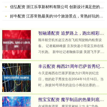
信弘配资 浙江乐享新材料有限公司 创新设计满足您的需求_产品
好牛配资 江苏常熟最美的10个旅游景点，常熟好玩的地方，最佳
智融通配资 追梦路上，跑出精彩人生（人民眼·新就业群体）
顺丰航空机长赵立杰在飞机驾驶舱内检查设
备。 记者戴林峰摄 京东快递小哥栾玉帅在练
习长跑。 新华社记者鞠焕宗摄 美团飞手罗....
丰云配资 梅西21周年巴萨首秀纪念，球迷热议回归可能性
今天是梅西在巴塞罗那效力21周年的纪念
日，他的处子秀发生在2004年10月16日。当
时，身披30号球衣的这位小将在比赛的....
熊宝宝配资 魔芋制品的热量到底有多低？_食品_零食_能量
在减脂食谱里，魔芋常被贴上“0 卡”“负热