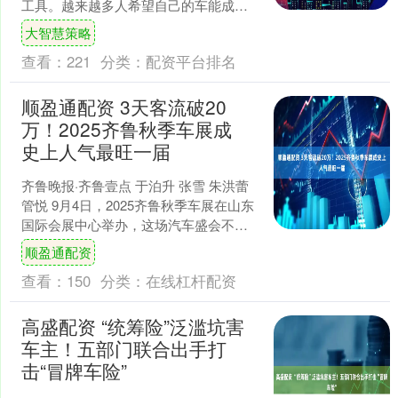
工具。越来越多人希望自己的车能成为
“审美名片”，而吉利中国星全新东方曜系
大智慧策略
列，恰好精准击中了这....
查看：
221
分类：
配资平台排名
顺盈通配资 3天客流破20
万！2025齐鲁秋季车展成
史上人气最旺一届
齐鲁晚报·齐鲁壹点 于泊升 张雪 朱洪蕾
管悦 9月4日，2025齐鲁秋季车展在山东
国际会展中心举办，这场汽车盛会不仅
是车迷们的节日，更是汽车行业发展的
顺盈通配资
风向标。....
查看：
150
分类：
在线杠杆配资
高盛配资 “统筹险”泛滥坑害
车主！五部门联合出手打
击“冒牌车险”