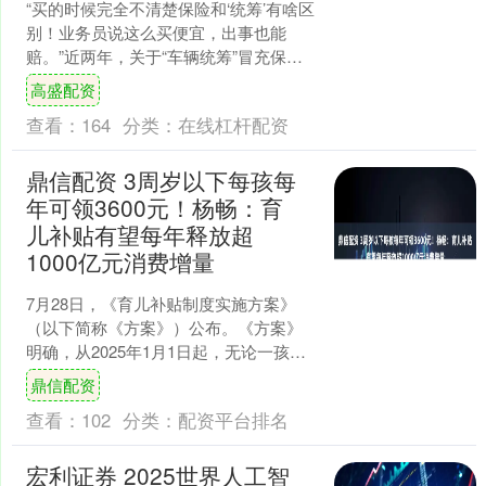
“买的时候完全不清楚保险和‘统筹’有啥区
别！业务员说这么买便宜，出事也能
赔。”近两年，关于“车辆统筹”冒充保险
的报道屡见报端。市场苦统筹久矣，如
高盛配资
今，监管终于出手....
查看：
164
分类：
在线杠杆配资
鼎信配资 3周岁以下每孩每
年可领3600元！杨畅：育
儿补贴有望每年释放超
1000亿元消费增量
7月28日，《育儿补贴制度实施方案》
（以下简称《方案》）公布。《方案》
明确，从2025年1月1日起，无论一孩、
二孩、三孩，每年均可领取3600元补
鼎信配资
贴，直至年满3....
查看：
102
分类：
配资平台排名
宏利证券 2025世界人工智