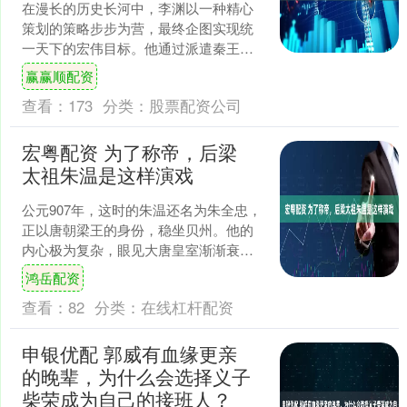
在漫长的历史长河中，李渊以一种精心
策划的策略步步为营，最终企图实现统
一天下的宏伟目标。他通过派遣秦王李
世民东征王世充，并且在背后与窦建德
赢赢顺配资
进行外交活动，巧妙地运用....
查看：
173
分类：
股票配资公司
宏粤配资 为了称帝，后梁
太祖朱温是这样演戏
公元907年，这时的朱温还名为朱全忠，
正以唐朝梁王的身份，稳坐贝州。他的
内心极为复杂，眼见大唐皇室渐渐衰
微，曾经的辉煌已经不复存在，一种难
鸿岳配资
以言表的情感在他心头交....
查看：
82
分类：
在线杠杆配资
申银优配 郭威有血缘更亲
的晚辈，为什么会选择义子
柴荣成为自己的接班人？