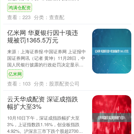
法指南》（下称：指南），结合近年来
鸿满仓配资
监管执法实践，对商....
查看：
223
分类：
查查配
亿米网 华夏银行因十项违
规被罚1365.5万元
来源：上海证券报·中国证券网 上证报中
国证券网讯（记者 黄坤）11月28日，中
国人民银行披露的行政处罚决定显示，
华夏银行存在十类违法行为，包括违反
亿米网
账户管理规定、....
查看：
103
分类：
股票配资公司
云天华成配资 深证成指跌
幅扩大至3%
10月10日下午，深证成指跌幅扩大至
3%，上证指数跌1.16%，创业板指跌
4.92%。沪深京三市下跌个股超2700