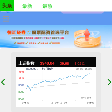
头条
最新
最热
上证指数
3940.04
39.68
1.02%