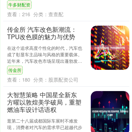
着非常经典的4.0排量和2.7排量。而对于
牛多财配资
一台车来说，发....
查看：
216
分类：
查查配
传金所 汽车改色新潮流：
TPU改色膜的魅力与优势
在这个追求高度个性化的时代，汽车也
成了彰显车主品味与风格的重要载体。
近年来，汽车改色市场呈现出蓬勃发展
的态势，尤其随着年轻一代消费者逐渐
传金所
成为市场主力，他们拒绝千....
查看：
180
分类：
股票配资公司
大智慧策略 中国星全新东
方曜以敦煌美学破局，重塑
燃油车设计话语权
逛第二十八届成都国际车展时不难发
现，消费者对汽车的需求早已超越代步