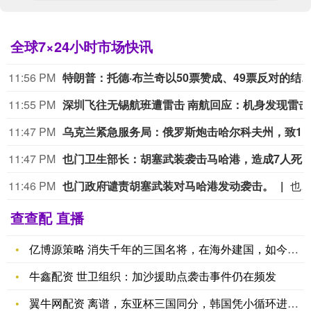
全球7×24小时市场快讯
11:56 PM
特朗普：托德·布兰奇以50票赞成、49票反对的结果正式获批出任
11:55 PM
深圳飞
11:47 PM
乌克兰紧急服务局：俄罗斯炮击哈尔科夫州，致1人死亡、
11:47 PM
也门卫生部长：胡塞武装袭击马哈港，造成7人死亡、
11:46 PM
也门政府谴责胡塞武装对马哈港发动袭击。
也门政府谴责胡塞武装对马哈港发动
查查配 直播
亿博源策略 消失千年的三国名将，在海外建国，如今此地美女如云
牛鑫配资 世卫组织：加沙援助点袭击事件仍在频发
翼牛网配资 离谱，东亚杯三国同分，韩国凭小循环进球数登顶_中