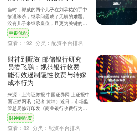
当时，郭威的两个儿子在刘承祐的手中
惨遭诛杀，继承问题成了无解的难题。
没有儿子来继承皇位，且更为关键的
是，在那个时刻，柴荣无疑是最具实
申银优配
力、最合适接替重任的人选。郭....
查看：
192
分类：
配资平台排名
财神到配资 邮储银行研究
员娄飞鹏：规范银行收费
能有效遏制隐性收费与转嫁
成本行为
来源：上海证券报·中国证券网 上证报中
国证券网讯（记者 黄坤）近日，市场监
管总局修订印发《商业银行收费行为执
法指南》（下称：指南），结合近年来
财神到配资
监管执法实践，对商....
查看：
82
分类：
配资平台排名