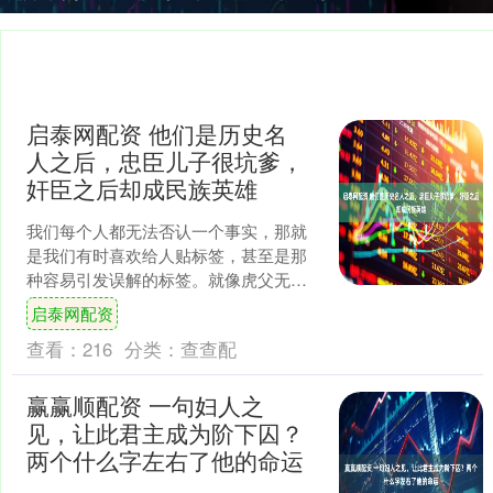
启泰网配资 他们是历史名
人之后，忠臣儿子很坑爹，
奸臣之后却成民族英雄
我们每个人都无法否认一个事实，那就
是我们有时喜欢给人贴标签，甚至是那
种容易引发误解的标签。就像虎父无犬
子这句话一样，父与子似乎被一条无形
启泰网配资
的线紧紧相连，然而当我们....
查看：
216
分类：
查查配
赢赢顺配资 一句妇人之
见，让此君主成为阶下囚？
两个什么字左右了他的命运