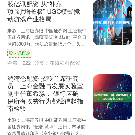
股亿讯配资 从“补充
项”到“增长极” UGC模式搅
动游戏产业格局
来源：上海证券报·中国证券网 上证报中
国证券网讯（邱思雨 记者 林超）平台日
活超3300万、玩法总量超15万个、头部
作品单月分成超2000万元……游戏《和
股亿讯配资
平精英....
查看：
222
分类：
在线杠杆配资
鸿满仓配资 招联首席研究
员、上海金融与发展实验室
副主任董希淼： 银行应确
保所有收费行为都经得起指
南检验
来源：上海证券报·中国证券网 上证报中
国证券网讯（记者 黄坤）近日，市场监
管总局修订印发《商业银行收费行为执